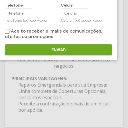
O
Seguro Empresarial
cuida do seu patrimônio
Telefone
Celular
com eficiência, segurança e economia.
Um seguro que oferece cobertura contra
Telefone: (xx) xxxx - xxxx
Celular: (xx) xxxxxx - xxxx
incêndio, fumaça e explosão, entre outras
coberturas opcionais. Tudo para oferecer mais
Aceito receber e-mails de comunicações,
proteção para seu estabelecimento comercial,
ofertas ou promoções
industrial ou de prestação de serviços.
Com o Seguro Empresa, você terá muito mais
ENVIAR
tempo e segurança para pensar no que
realmente importa: o crescimento dos seus
negócios.
PRINCIPAIS VANTAGENS:
Reparos Emergenciais para sua Empresa;
Linha completa de Coberturas Opcionais;
Descontos especiais;
Permite a contratação de mais de um local
por apólice.